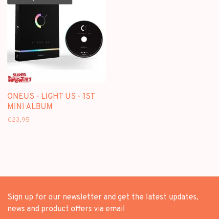
ONEUS - LIGHT US - 1ST
MINI ALBUM
€23,95
Sign up for our newsletter and get the latest updates,
news and product offers via email