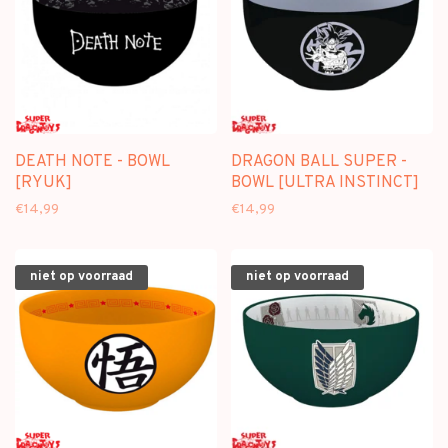
DEATH NOTE - BOWL
DRAGON BALL SUPER -
[RYUK]
BOWL [ULTRA INSTINCT]
€14,99
€14,99
niet op voorraad
niet op voorraad