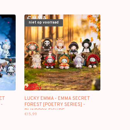
niet op voorraad
ET
LUCKY EMMA - EMMA SECRET
 -
FOREST [POETRY SERIES] -
BLINDBOX FIGURE
€15,99