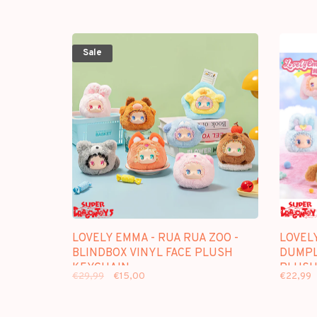
Sale
LOVELY EMMA - RUA RUA ZOO -
LOVEL
BLINDBOX VINYL FACE PLUSH
DUMPL
KEYCHAIN
PLUSH
€29,99
€15,00
€22,99