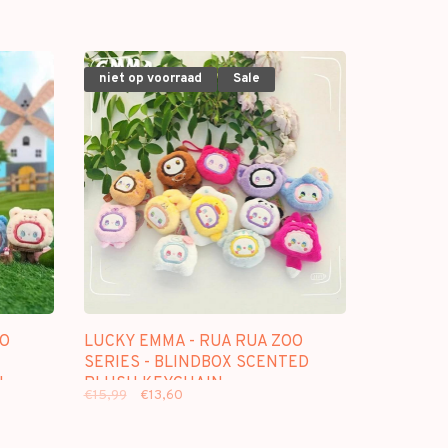
niet op voorraad
Sale
OO
LUCKY EMMA - RUA RUA ZOO
SERIES - BLINDBOX SCENTED
H
PLUSH KEYCHAIN
€15,99
€13,60