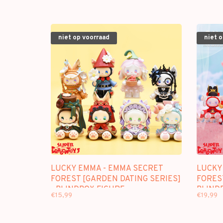
niet op voorraad
niet 
LUCKY EMMA - EMMA SECRET
LUCKY
FOREST [GARDEN DATING SERIES]
FOREST
- BLINDBOX FIGURE
BLIND
€15,99
€19,99