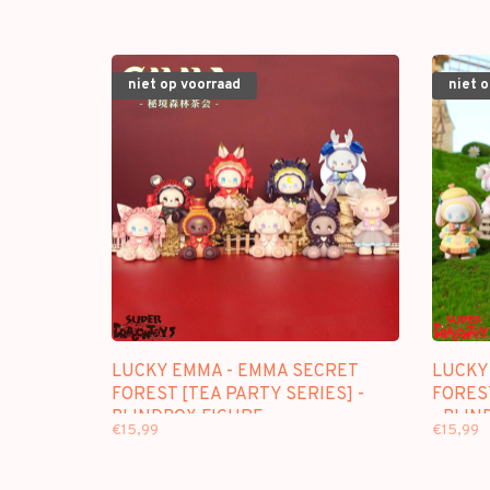
niet op voorraad
niet 
LUCKY EMMA - EMMA SECRET
LUCKY
FOREST [TEA PARTY SERIES] -
FORES
BLINDBOX FIGURE
- BLIN
€15,99
€15,99