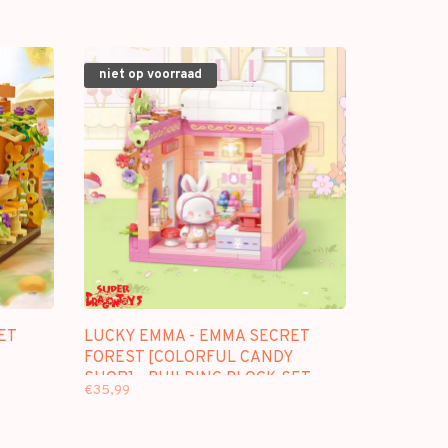
niet op voorraad
ET
LUCKY EMMA - EMMA SECRET
FOREST [COLORFUL CANDY
SHOP] - BUILDING BLOCK SET
€35,99