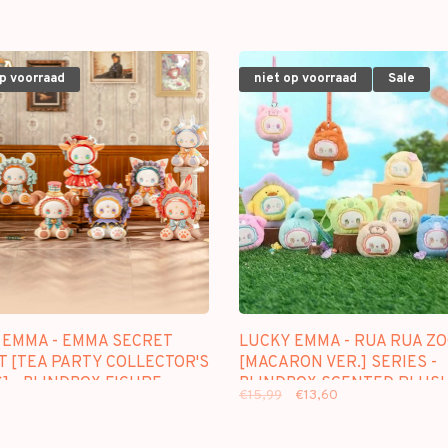
op voorraad
niet op voorraad
Sale
 EMMA - EMMA SECRET
LUCKY EMMA - RUA RUA Z
T [TEA PARTY COLLECTOR'S
[MACARON VER.] SERIES -
] - BLINDBOX FIGURE
BLINDBOX SCENTED PLUS
€15,99
€13,60
KEYCHAIN