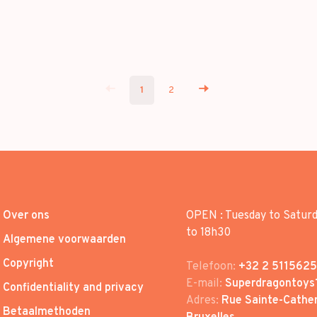
1
2
Over ons
OPEN : Tuesday to Satur
to 18h30
Algemene voorwaarden
Copyright
Telefoon:
+32 2 5115625
E-mail:
Superdragontoys
Confidentiality and privacy
Adres:
Rue Sainte-Cather
Betaalmethoden