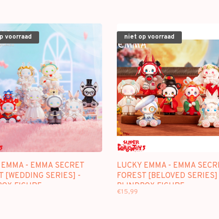
op voorraad
niet op voorraad
 EMMA - EMMA SECRET
LUCKY EMMA - EMMA SECR
 [WEDDING SERIES] -
FOREST [BELOVED SERIES] 
BOX FIGURE
BLINDBOX FIGURE
€15,99