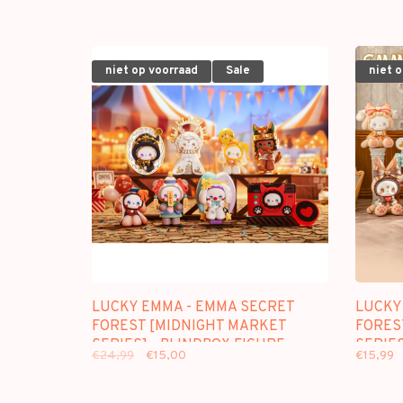
niet op voorraad
Sale
niet 
LUCKY EMMA - EMMA SECRET
LUCKY
FOREST [MIDNIGHT MARKET
FORES
SERIES] - BLINDBOX FIGURE
SERIES
€24,99
€15,00
€15,99