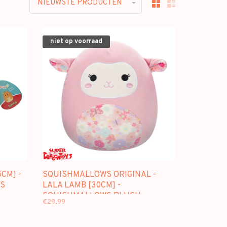
NIEUWSTE PRODUCTEN
niet op voorraad
CM] -
SQUISHMALLOWS ORIGINAL -
S
LALA LAMB [30CM] -
SQUISHMALLOWS PLUSH
€29,99