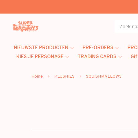
NIEUWSTE PRODUCTEN
PRE-ORDERS
PRO
KIES JE PERSONAGE
TRADING CARDS
Gif
Home
PLUSHIES
SQUISHMALLOWS