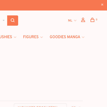
0
NL
USHIES
FIGURES
GOODIES MANGA