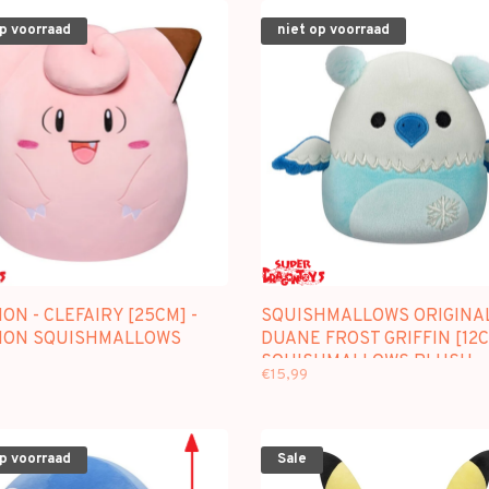
op voorraad
niet op voorraad
N - CLEFAIRY [25CM] -
SQUISHMALLOWS ORIGINAL
ON SQUISHMALLOWS
DUANE FROST GRIFFIN [12C
H
SQUISHMALLOWS PLUSH
€15,99
op voorraad
Sale