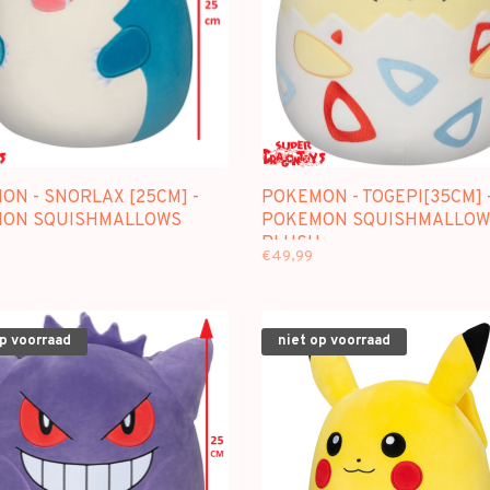
ON - SNORLAX [25CM] -
POKEMON - TOGEPI[35CM] 
ON SQUISHMALLOWS
POKEMON SQUISHMALLOW
H
PLUSH
€49,99
op voorraad
niet op voorraad