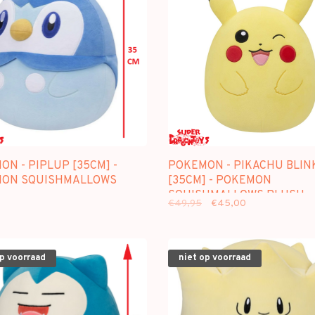
N - PIPLUP [35CM] -
POKEMON - PIKACHU BLIN
ON SQUISHMALLOWS
[35CM] - POKEMON
H
SQUISHMALLOWS PLUSH
€49,95
€45,00
op voorraad
niet op voorraad