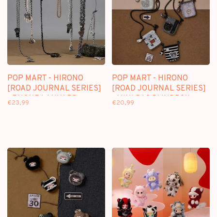
POP MART - HIRONO
POP MART - HIRONO
[ROAD JOURNAL SERIES]
[ROAD JOURNAL SERIES]
- PHONE LANYARD
- MINI BAG BLINDBOX
€23,99
€20,99
BLINDBOX