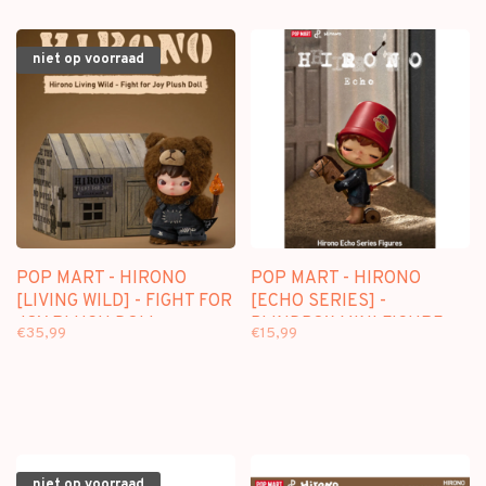
niet op voorraad
POP MART - HIRONO
POP MART - HIRONO
[LIVING WILD] - FIGHT FOR
[ECHO SERIES] -
JOY PLUSH DOLL
BLINDBOX MINI FIGURE
€35,99
€15,99
niet op voorraad