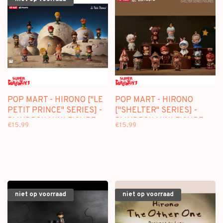
POP MART - HIRONO ["LE
POP MART - HIRONO
PETIT PRINCE" SERIES] -
["SHELTER" SERIES] -
BLINDBOX MINI FIGURE -
BLINDBOX MINI FIGURE
€15,99
€15,99
LIMITED EDITION
niet op voorraad
niet op voorraad