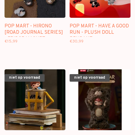
POP MART - HIRONO
POP MART - HAVE A GOOD
[ROAD JOURNAL SERIES]
RUN - PLUSH DOLL
- FRIDGE MAGNET
PENDANT
€15,99
€30,99
BLINDBOX
niet op voorraad
niet op voorraad