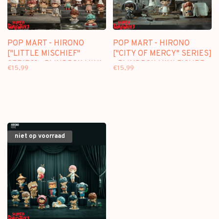
POP MART - HIRONO
POP MART - HIRONO
["LITTLE MISCHIEF"
["CITY OF MERCY" SERIES]
SERIES] - BLINDBOX MINI
- BLINDBOX MINI FIGURE
€15,99
€15,99
FIGURE
niet op voorraad