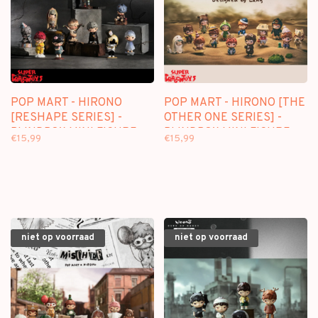
POP MART - HIRONO
POP MART - HIRONO [THE
[RESHAPE SERIES] -
OTHER ONE SERIES] -
BLINDBOX MINI FIGURE
BLINDBOX MINI FIGURE
€15,99
€15,99
niet op voorraad
niet op voorraad