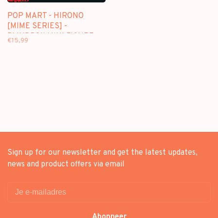
POP MART - HIRONO
[MIME SERIES] -
BLINDBOX MINI FIGURE
€15,99
Sign up for our newsletter and get the latest updates,
news and product offers via email
Abonneer