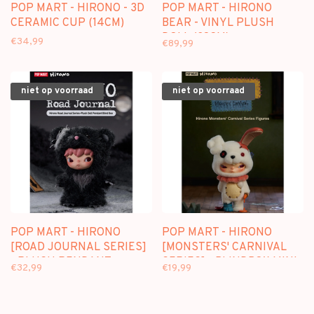
POP MART - HIRONO - 3D
POP MART - HIRONO
CERAMIC CUP (14CM)
BEAR - VINYL PLUSH
DOLL (38CM)
€34,99
€89,99
niet op voorraad
niet op voorraad
POP MART - HIRONO
POP MART - HIRONO
[ROAD JOURNAL SERIES]
[MONSTERS' CARNIVAL
- PLUSH PENDANT
SERIES] - BLINDBOX MINI
€32,99
€19,99
BLINDBOX
FIGURE