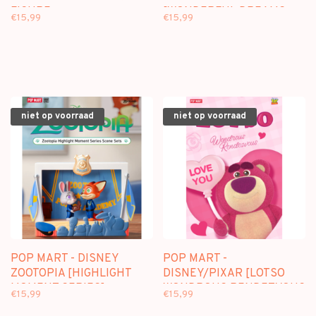
FIGURE
[WONDERFUL DREAMS
€15,99
€15,99
SERIES] - BLINDBOX
SCENE SETS
niet op voorraad
niet op voorraad
POP MART - DISNEY
POP MART -
ZOOTOPIA [HIGHLIGHT
DISNEY/PIXAR [LOTSO
MOMENT SERIES] -
WONDROUS RENDEZVOUS
€15,99
€15,99
BLINDBOX SCENE SETS
SERIES] - BLINDBOX