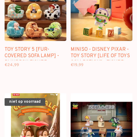
TOY STORY 5 [FUR-
MINISO - DISNEY PIXAR -
COVERED SOFA LAMP] -
TOY STORY [LIFE OF TOYS
BLINDBOX FIGURE
COLLECTION] - FIGURE
€24,99
€19,99
SURPRISE BOX
niet op voorraad