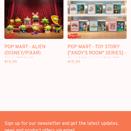
POP MART - ALIEN
POP MART - TOY STORY
(DISNEY/PIXAR)
["ANDY'S ROOM" SERIES] -
["IMMERSIVE
BLINDBOX MINI FIGURE
€15,99
€15,99
EXPERIENCE" SERIES] -
BLINDBOX MINI FIGURE
Sign up for our newsletter and get the latest updates,
news and product offers via email