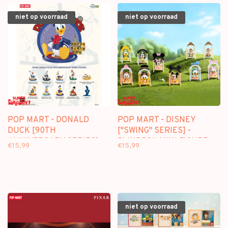
niet op voorraad
niet op voorraad
POP MART - DONALD
POP MART - DISNEY
DUCK [90TH
["SWING" SERIES] -
ANNIVERSARY SERIES] -
BLINDBOX MINI FIGURE
€15,99
€15,99
BLINDBOX MINI FIGURE
niet op voorraad