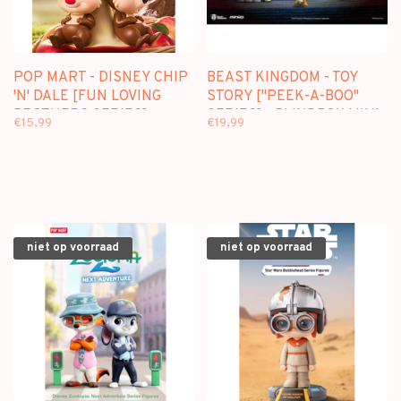
POP MART - DISNEY CHIP
BEAST KINGDOM - TOY
'N' DALE [FUN LOVING
STORY ["PEEK-A-BOO"
BROTHERS SERIES] -
SERIES] - BLINDBOX MINI
€15,99
€19,99
BLINDBOX
FIGURE
niet op voorraad
niet op voorraad