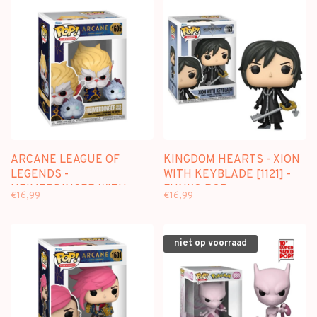
ARCANE LEAGUE OF
KINGDOM HEARTS - XION
LEGENDS -
WITH KEYBLADE [1121] -
HEIMERDINGER WITH
FUNKO POP
€16,99
€16,99
PORO [1605] - FUNKO POP
niet op voorraad