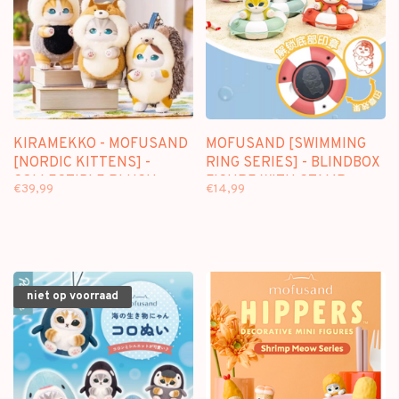
KIRAMEKKO - MOFUSAND
MOFUSAND [SWIMMING
[NORDIC KITTENS] -
RING SERIES] - BLINDBOX
COLLECTIBLE PLUSH
FIGURE WITH STAMP
€39,99
€14,99
BLINDBOX
niet op voorraad