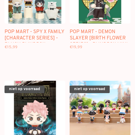
POP MART - SPY X FAMILY
POP MART - DEMON
[CHARACTER SERIES] -
SLAYER [BIRTH FLOWER
PLUSH BLINDBOX
SERIES] - BLINDBOX MINI
€15,99
€19,99
FIGURE
niet op voorraad
niet op voorraad