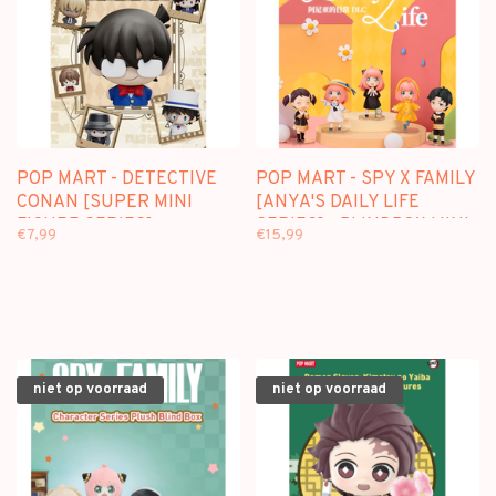
POP MART - DETECTIVE
POP MART - SPY X FAMILY
CONAN [SUPER MINI
[ANYA'S DAILY LIFE
FIGURE SERIES] -
SERIES] - BLINDBOX MINI
€7,99
€15,99
BLINDBOX
FIGURE
niet op voorraad
niet op voorraad