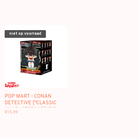
niet op voorraad
POP MART - CONAN
DETECTIVE ["CLASSIC
CHARACTER" SERIES] -
€15,99
BLINDBOX MINI FIGURE