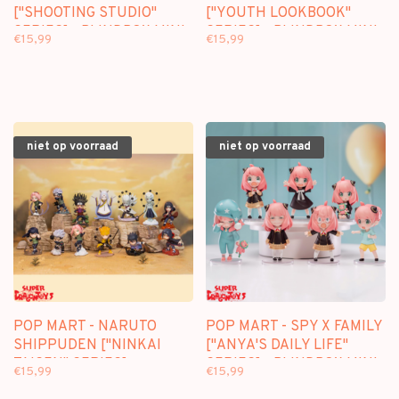
["SHOOTING STUDIO"
["YOUTH LOOKBOOK"
SERIES] - BLINDBOX MINI
SERIES] - BLINDBOX MINI
€15,99
€15,99
FIGURE
FIGURE
niet op voorraad
niet op voorraad
POP MART - NARUTO
POP MART - SPY X FAMILY
SHIPPUDEN ["NINKAI
["ANYA'S DAILY LIFE"
TAISEN" SERIES] -
SERIES] - BLINDBOX MINI
€15,99
€15,99
BLINDBOX MINI FIGURE
FIGURE