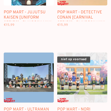
POP MART - JUJUTSU
POP MART - DETECTIVE
KAISEN [UNIFORM
CONAN [CARNIVAL
SERIES] - BLINDBOX MINI
SERIES] - BLINDBOX MINI
€15,99
€15,99
FIGURE
FIGURE
niet op voorraad
POP MART - ULTRAMAN
POP MART - NORI