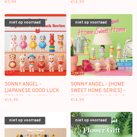
€5,99
€14,99
STICKERS
FIGURE
niet op voorraad
niet op voorraad
SONNY ANGEL -
SONNY ANGEL - [HOME
[JAPANESE GOOD LUCK
SWEET HOME SERIES] -
SERIES] - BLINDBOX
BLINDBOX DECORATIVE
€14,99
€14,99
DECORATIVE FIGURE
FIGURE
niet op voorraad
niet op voorraad