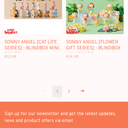
SONNY ANGEL [CAT LIFE
SONNY ANGEL [FLOWER
SERIES] - BLINDBOX MINI
GIFT SERIES] - BLINDBOX
FIGURE
MINI FIGURE
€12,99
€14,99
1
2
Sign up for our newsletter and get the latest updates,
news and product offers via email