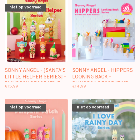
niet op voorraad
SONNY ANGEL - [SANTA'S
SONNY ANGEL - HIPPERS
LITTLE HELPER SERIES] -
LOOKING BACK -
BLINDBOX DECORATIVE
BLINDBOX DECORATIVE
€15,99
€14,99
FIGURE
FIGURE
niet op voorraad
niet op voorraad