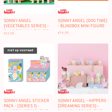
SONNY ANGEL
SONNY ANGEL [DOG TIME]
[VEGETABLES SERIES] -
- BLINDBOX MINI FIGURE
BLINDBOX MINI FIGURE
€14,99
€12,99
niet op voorraad
SONNY ANGEL STICKER
SONNY ANGEL - HIPPERS
PACK - [SERIES 1] -
[DREAMING SERIES] -
BLINDBOX DECORATIVE
BLINDBOX DECORATIVE