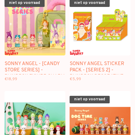
niet op voorraad
niet op voorraad
SONNY ANGEL - [CANDY
SONNY ANGEL STICKER
STORE SERIES] -
PACK - [SERIES 2] -
BLINDBOX FIGURE CHARM
BLINDBOX DECORATIVE
€18,99
€5,99
STICKERS
niet op voorraad