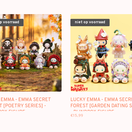
op voorraad
niet op voorraad
 EMMA - EMMA SECRET
LUCKY EMMA - EMMA SECR
 [POETRY SERIES] -
FOREST [GARDEN DATING S
BOX FIGURE
- BLINDBOX FIGURE
€15,99