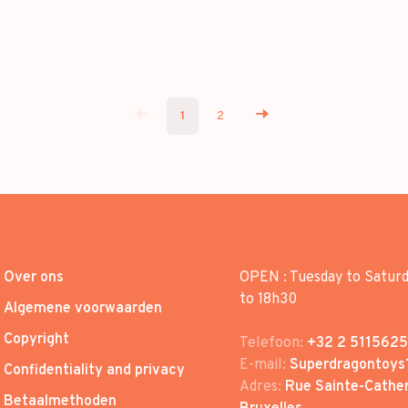
1
2
Over ons
OPEN : Tuesday to Satur
to 18h30
Algemene voorwaarden
Copyright
Telefoon:
+32 2 5115625
E-mail:
Superdragontoys
Confidentiality and privacy
Adres:
Rue Sainte-Cather
Betaalmethoden