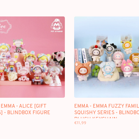
EMMA - ALICE [GIFT
EMMA - EMMA FUZZY FAMI
] - BLINDBOX FIGURE
SQUISHY SERIES - BLINDB
PLUSH KEYCHAIN
€11,99