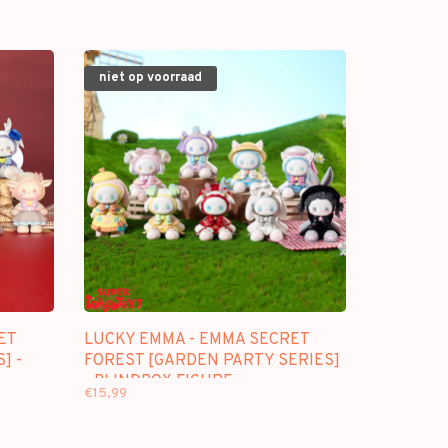
niet op voorraad
ET
LUCKY EMMA - EMMA SECRET
] -
FOREST [GARDEN PARTY SERIES]
- BLINDBOX FIGURE
€15,99