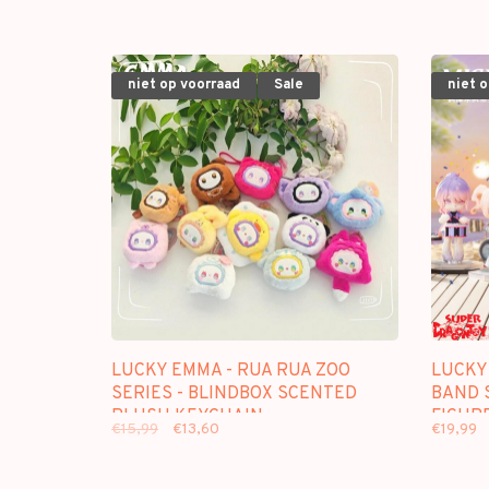
niet op voorraad
Sale
niet 
LUCKY EMMA - RUA RUA ZOO
LUCKY 
SERIES - BLINDBOX SCENTED
BAND S
PLUSH KEYCHAIN
FIGUR
€15,99
€13,60
€19,99