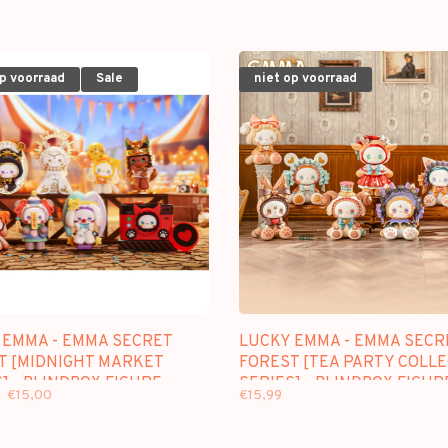
op voorraad
Sale
niet op voorraad
 EMMA - EMMA SECRET
LUCKY EMMA - EMMA SECR
T [MIDNIGHT MARKET
FOREST [TEA PARTY COLLE
] - BLINDBOX FIGURE
SERIES] - BLINDBOX FIGUR
€15,00
€15,99