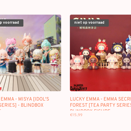
op voorraad
niet op voorraad
EMMA - MISYA [IDOL'S
LUCKY EMMA - EMMA SECR
ERIES] - BLINDBOX
FOREST [TEA PARTY SERIES
E
BLINDBOX FIGURE
€15,99