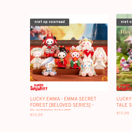
niet op voorraad
niet 
LUCKY EMMA - EMMA SECRET
LUCKY 
FOREST [BELOVED SERIES] -
TALE S
BLINDBOX FIGURE
€15,99
€15,99