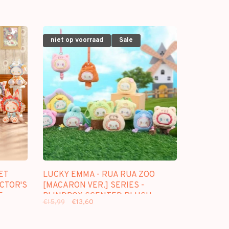
niet op voorraad
Sale
ET
LUCKY EMMA - RUA RUA ZOO
CTOR'S
[MACARON VER.] SERIES -
E
BLINDBOX SCENTED PLUSH
€15,99
€13,60
KEYCHAIN