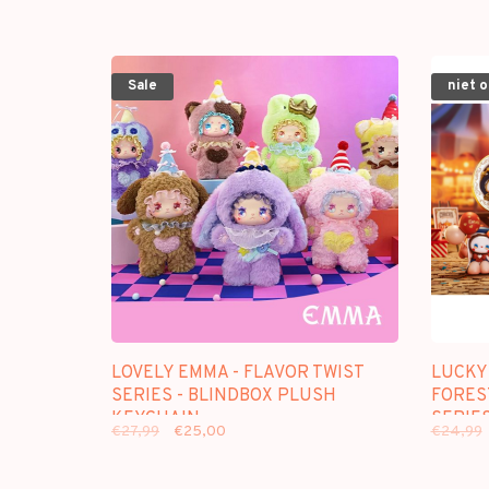
Sale
niet 
LOVELY EMMA - FLAVOR TWIST
LUCKY
SERIES - BLINDBOX PLUSH
FORES
KEYCHAIN
SERIES
€27,99
€25,00
€24,99