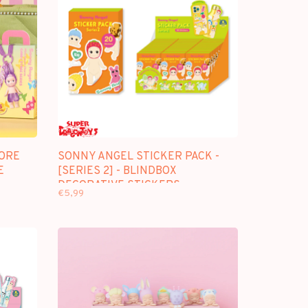
TORE
SONNY ANGEL STICKER PACK -
E
[SERIES 2] - BLINDBOX
DECORATIVE STICKERS
€5,99