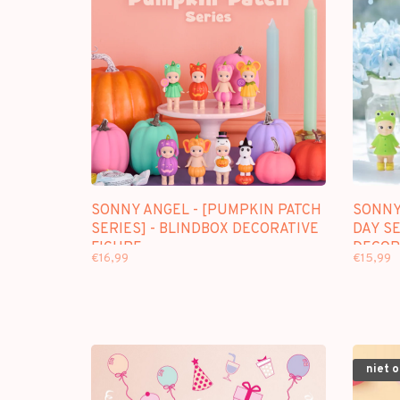
SONNY ANGEL - [PUMPKIN PATCH
SONNY 
SERIES] - BLINDBOX DECORATIVE
DAY SE
FIGURE
DECOR
€16,99
€15,99
niet 