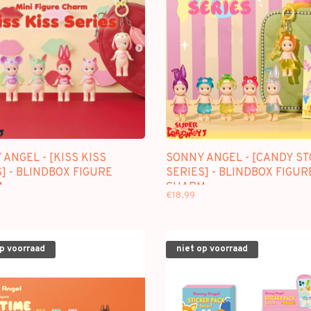
ANGEL - [KISS KISS
SONNY ANGEL - [CANDY S
] - BLINDBOX FIGURE
SERIES] - BLINDBOX FIGUR
M
CHARM
€18,99
op voorraad
niet op voorraad