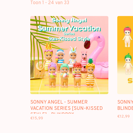
Toon 1 - 24 van 33
SONNY ANGEL - SUMMER
SONNY 
VACATION SERIES [SUN-KISSED
BLIND
STYLE] - BLINDBOX
€12,99
€15,99