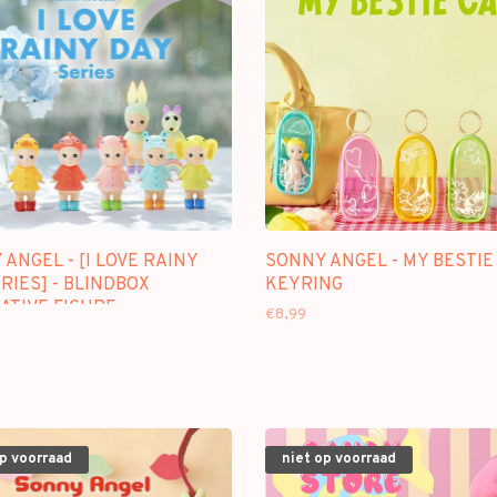
ANGEL - [I LOVE RAINY
SONNY ANGEL - MY BESTIE 
RIES] - BLINDBOX
KEYRING
ATIVE FIGURE
€8,99
op voorraad
niet op voorraad