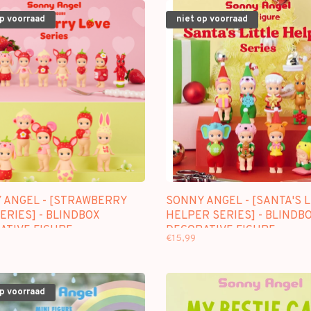
op voorraad
niet op voorraad
 ANGEL - [STRAWBERRY
SONNY ANGEL - [SANTA'S L
ERIES] - BLINDBOX
HELPER SERIES] - BLINDB
ATIVE FIGURE
DECORATIVE FIGURE
€15,99
op voorraad