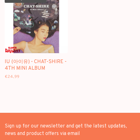
IU (아이유) - CHAT-SHIRE -
4TH MINI ALBUM
€24,99
Sign up for our newsletter and get the latest updates,
news and product offers via email