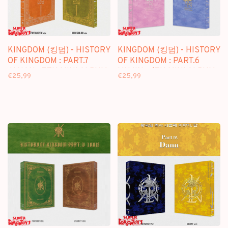
KINGDOM (킹덤) - HISTORY
KINGDOM (킹덤) - HISTORY
OF KINGDOM : PART.7
OF KINGDOM : PART.6
JAHAN - 7TH MINI ALBUM
MUJIN - 6TH MINI ALBUM
€25,99
€25,99