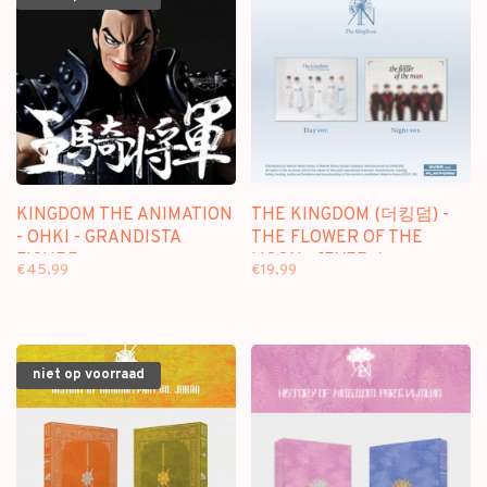
KINGDOM THE ANIMATION
THE KINGDOM (더킹덤) -
- OHKI - GRANDISTA
THE FLOWER OF THE
FIGURE
MOON - [EVER /
€45,99
€19,99
PLATFORM VER.] -
SPECIAL ALBUM
niet op voorraad