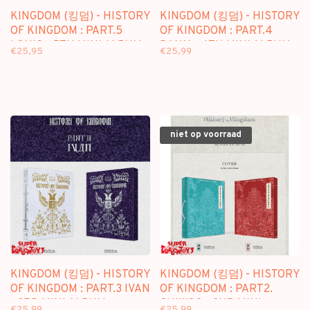
KINGDOM (킹덤) - HISTORY
KINGDOM (킹덤) - HISTORY
OF KINGDOM : PART.5
OF KINGDOM : PART.4
LOUIS - 5TH MINI ALBUM
DANN - 4TH MINI ALBUM
€25,95
€25,99
niet op voorraad
KINGDOM (킹덤) - HISTORY
KINGDOM (킹덤) - HISTORY
OF KINGDOM : PART.3 IVAN
OF KINGDOM : PART2.
- 3RD MINI ALBUM
CHIWOO - 2ND MINI
€25,99
€25,99