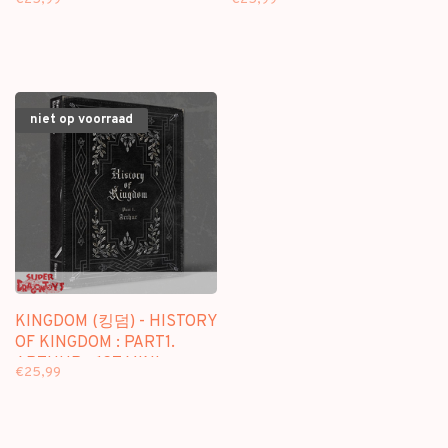
ALBUM
niet op voorraad
KINGDOM (킹덤) - HISTORY
OF KINGDOM : PART1.
ARTHUR - 1ST MINI
€25,99
ALBUM