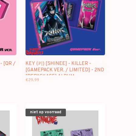
- [QR /
KEY (키) [SHINEE] - KILLER -
[GAMEPACK VER. / LIMITED] - 2ND
[REPACKAGE] ALBUM
€29,99
niet op voorraad