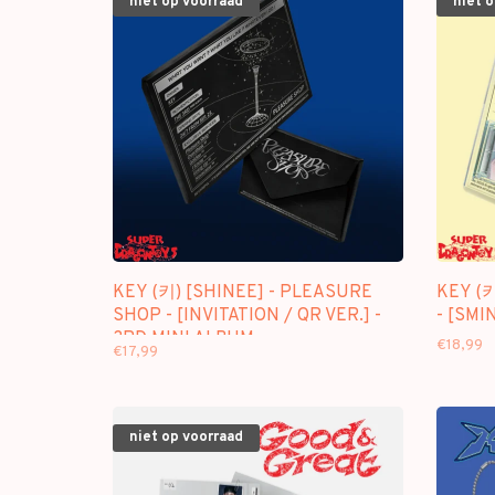
niet op voorraad
niet 
KEY (키) [SHINEE] - PLEASURE
KEY (키
SHOP - [INVITATION / QR VER.] -
- [SMI
3RD MINI ALBUM
€18,99
€17,99
niet op voorraad