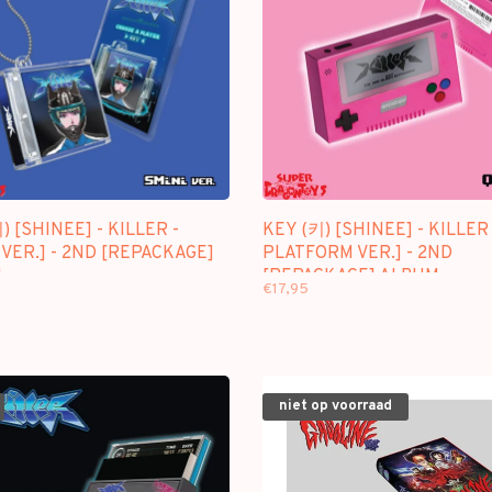
) [SHINEE] - KILLER -
KEY (키) [SHINEE] - KILLER 
 VER.] - 2ND [REPACKAGE]
PLATFORM VER.] - 2ND
M
[REPACKAGE] ALBUM
€17,95
niet op voorraad