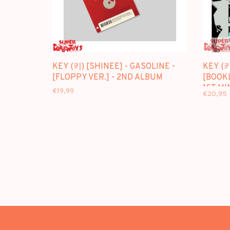
KEY (키) [SHINEE] - GASOLINE -
KEY (키
[FLOPPY VER.] - 2ND ALBUM
[BOOKL
1ST MI
€19,99
€20,95