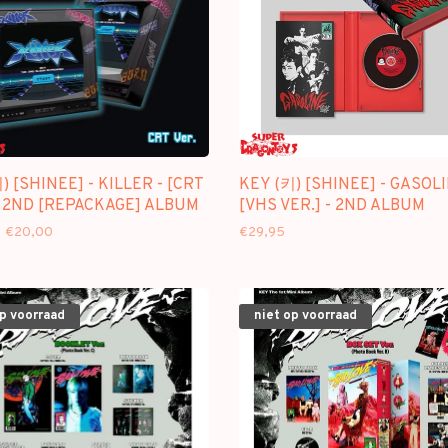
) [SHINEE] - KILLER - [CRT
KEY (키) [SHINEE] - GASOLI
- 2ND [REPACKAGE] ALBUM
[VHS VER.] - 2ND ALBUM
€20,00
€29,95
op voorraad
niet op voorraad