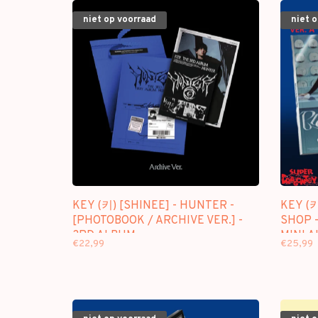
niet op voorraad
niet 
KEY (키) [SHINEE] - HUNTER -
KEY (키
[PHOTOBOOK / ARCHIVE VER.] -
SHOP -
3RD ALBUM
MINI 
€22,99
€25,99