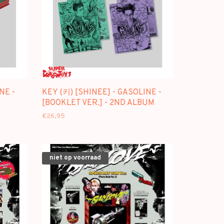
NE -
KEY (키) [SHINEE] - GASOLINE -
[BOOKLET VER.] - 2ND ALBUM
€26,95
niet op voorraad