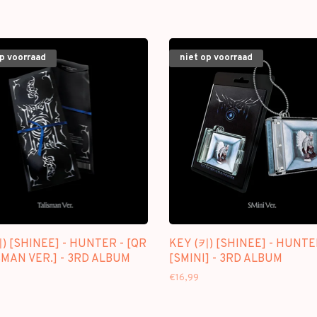
op voorraad
niet op voorraad
) [SHINEE] - HUNTER - [QR
KEY (키) [SHINEE] - HUNTE
SMAN VER.] - 3RD ALBUM
[SMINI] - 3RD ALBUM
€16,99