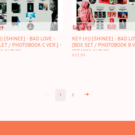
) [SHINEE] - BAD LOVE -
KEY (키) [SHINEE] - BAD LO
ET / PHOTOBOOK C VER.] -
[BOX SET / PHOTOBOOK B VE
NI ALBUM
1ST MINI ALBUM
€27,95
1
2