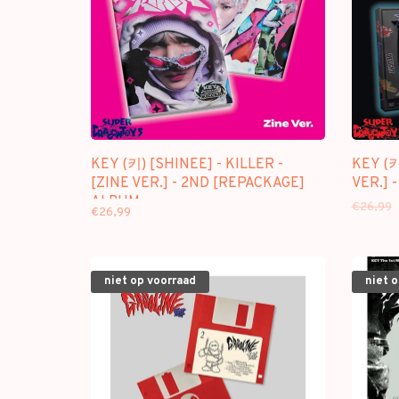
KEY (키) [SHINEE] - KILLER -
KEY (키
[ZINE VER.] - 2ND [REPACKAGE]
VER.] 
ALBUM
€26,99
€26,99
niet op voorraad
niet 