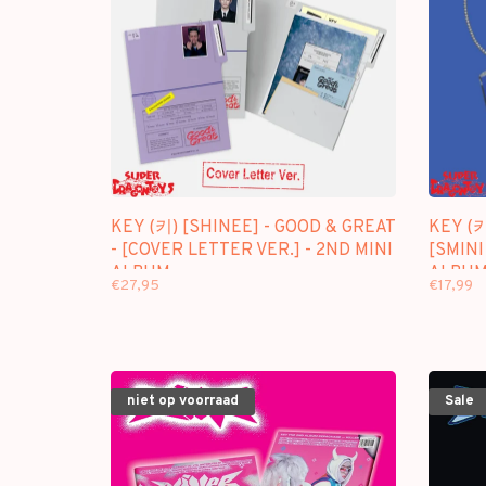
KEY (키) [SHINEE] - GOOD & GREAT
KEY (키
- [COVER LETTER VER.] - 2ND MINI
[SMINI
ALBUM
ALBU
€27,95
€17,99
niet op voorraad
Sale