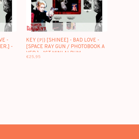
VE -
KEY (키) [SHINEE] - BAD LOVE -
R.] -
[SPACE RAY GUN / PHOTOBOOK A
VER.] - 1ST MINI ALBUM
€25,95