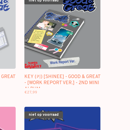
niet op voorraad
& GREAT
KEY (키) [SHINEE] - GOOD & GREAT
- [WORK REPORT VER.] - 2ND MINI
ALBUM
€27,99
niet op voorraad