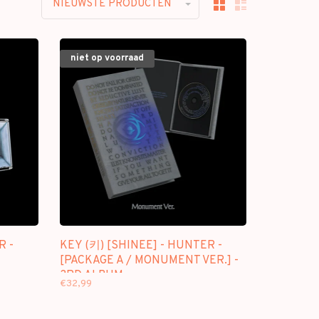
NIEUWSTE PRODUCTEN
niet op voorraad
R -
KEY (키) [SHINEE] - HUNTER -
[PACKAGE A / MONUMENT VER.] -
3RD ALBUM
€32,99