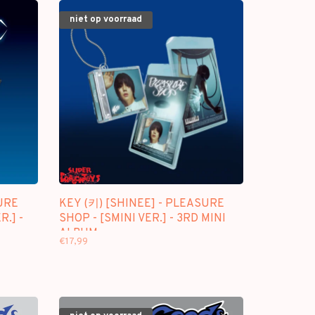
niet op voorraad
URE
KEY (키) [SHINEE] - PLEASURE
.] -
SHOP - [SMINI VER.] - 3RD MINI
ALBUM
€17,99