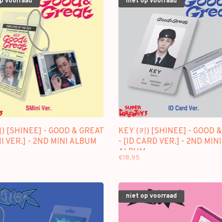
op voorraad
niet op voorraad
) [SHINEE] - GOOD & GREAT
KEY (키) [SHINEE] - GOOD 
NI VER.] - 2ND MINI ALBUM
- [ID CARD VER.] - 2ND MINI
ALBUM
€18,95
niet op voorraad