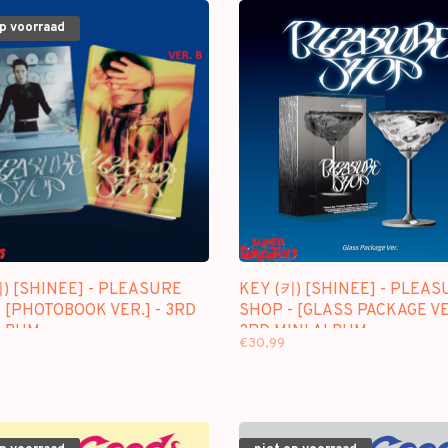
op voorraad
) [SHINEE] - PLEASURE
KEY (키) [SHINEE] - PLEAS
 [PHOTOBOOK VER.] - 3RD
SHOP - [GLASS PACKAGE VER
ALBUM
3RD MINI ALBUM
€30,99