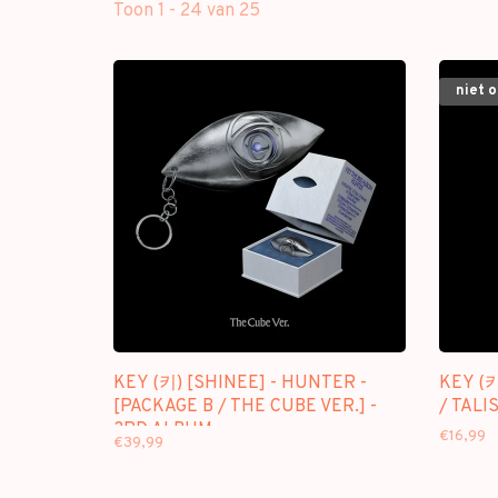
Toon 1 - 24 van 25
niet 
KEY (키) [SHINEE] - HUNTER -
KEY (키
[PACKAGE B / THE CUBE VER.] -
/ TALI
3RD ALBUM
€16,99
€39,99