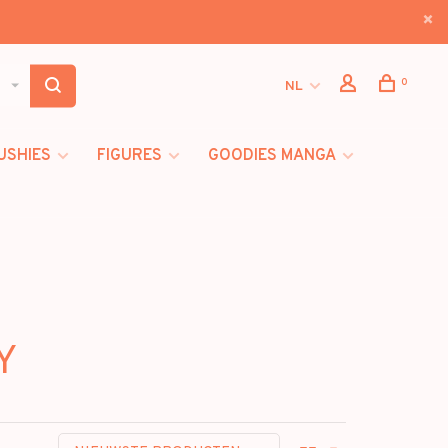
0
NL
USHIES
FIGURES
GOODIES MANGA
Y