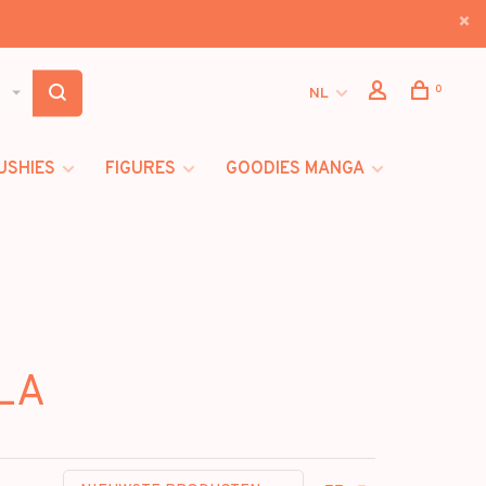
0
NL
USHIES
FIGURES
GOODIES MANGA
FLA