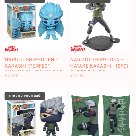
NARUTO SHIPPUDEN -
NARUTO SHIPPUDEN -
KAKASHI [PERFECT
HATAKE KAKASHI - [SFC]
SUSANO'O] - FUNKO POP
SUPER FIGURE
€27,99
€34,95
[SUPER SIZED]
COLLECTION
niet op voorraad