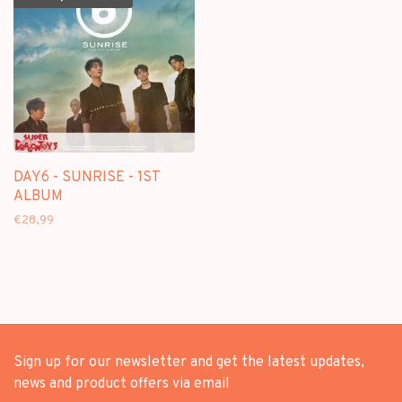
DAY6 - SUNRISE - 1ST
ALBUM
€28,99
Sign up for our newsletter and get the latest updates,
news and product offers via email