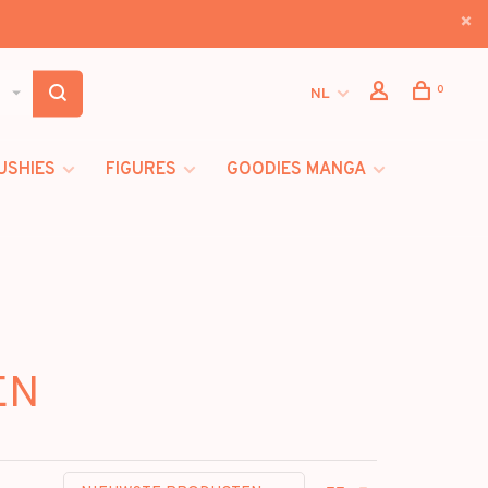
0
NL
USHIES
FIGURES
GOODIES MANGA
EN