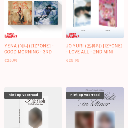
YENA (예나) [IZ*ONE] -
JO YURI (조유리) [IZ*ONE]
GOOD MORNING - 3RD
- LOVE ALL - 2ND MINI
MINI ALBUM
ALBUM
€25,99
€25,95
niet op voorraad
niet op voorraad