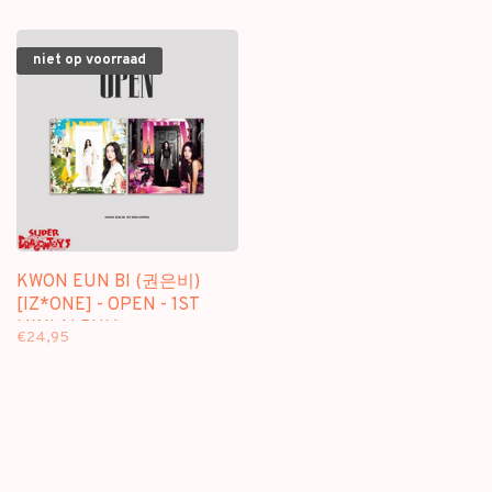
niet op voorraad
KWON EUN BI (권은비)
[IZ*ONE] - OPEN - 1ST
MINI ALBUM
€24,95