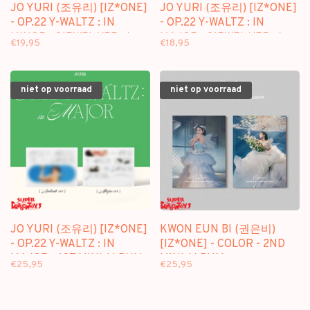
JO YURI (조유리) [IZ*ONE]
JO YURI (조유리) [IZ*ONE]
- OP.22 Y-WALTZ : IN
- OP.22 Y-WALTZ : IN
MINOR - [JEWEL VER. /
MAJOR - [JEWEL VER. /
€19,95
€18,95
LIMITED EDITION] - 2ND
LIMITED EDITION] - 1ST
SINGLE ALBUM
MINI ALBUM
niet op voorraad
niet op voorraad
JO YURI (조유리) [IZ*ONE]
KWON EUN BI (권은비)
- OP.22 Y-WALTZ : IN
[IZ*ONE] - COLOR - 2ND
MAJOR - 1ST MINI ALBUM
MINI ALBUM
€25,95
€25,95