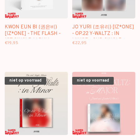
KWON EUN BI (권은비)
JO YURI (조유리) [IZ*ONE]
[IZ*ONE] - THE FLASH -
- OP.22 Y-WALTZ : IN
1ST SINGLE ALBUM
MINOR - 2ND SINGLE
€19,95
€22,95
ALBUM
niet op voorraad
niet op voorraad