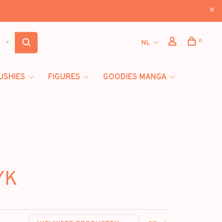
0
NL
USHIES
FIGURES
GOODIES MANGA
YK