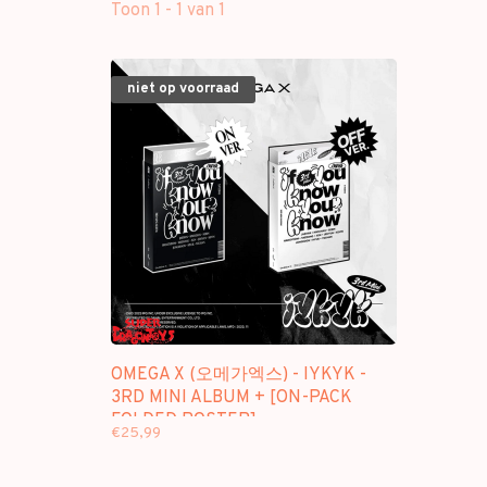
Toon 1 - 1 van 1
niet op voorraad
OMEGA X (오메가엑스) - IYKYK -
3RD MINI ALBUM + [ON-PACK
FOLDED POSTER]
€25,99