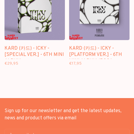
KARD (카드) - ICKY -
KARD (카드) - ICKY -
[SPECIAL VER.] - 6TH MINI
[PLATFORM VER.] - 6TH
ALBUM
MINI ALBUM (POCA
€29,95
€17,95
ALBUM)
Sign up for our newsletter and get the latest updates,
news and product offers via email