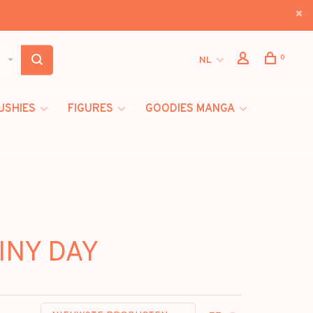
0
NL
USHIES
FIGURES
GOODIES MANGA
AINY DAY