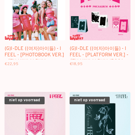
(G)I-DLE ((여자)아이들) - I
(G)I-DLE ((여자)아이들) - I
FEEL - [PHOTOBOOK VER.]
FEEL - [PLATFORM VER.] -
- 6TH MINI ALBUM
6TH MINI ALBUM (POCA
€22,95
€18,95
ALBUM)
niet op voorraad
niet op voorraad