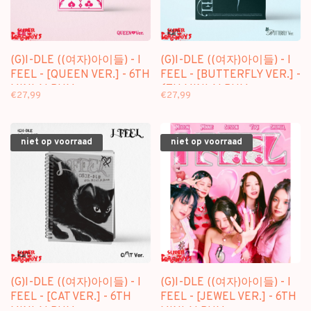
(G)I-DLE ((여자)아이들) - I
(G)I-DLE ((여자)아이들) - I
FEEL - [QUEEN VER.] - 6TH
FEEL - [BUTTERFLY VER.] -
MINI ALBUM
6TH MINI ALBUM
€27,99
€27,99
niet op voorraad
niet op voorraad
(G)I-DLE ((여자)아이들) - I
(G)I-DLE ((여자)아이들) - I
FEEL - [CAT VER.] - 6TH
FEEL - [JEWEL VER.] - 6TH