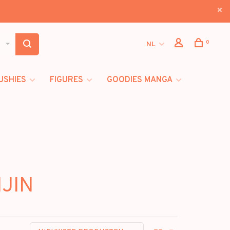
0
NL
USHIES
FIGURES
GOODIES MANGA
NJIN