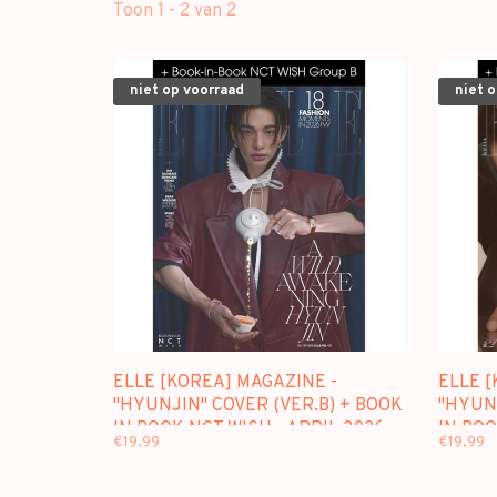
Toon 1 - 2 van 2
niet op voorraad
niet 
ELLE [KOREA] MAGAZINE -
ELLE [
"HYUNJIN" COVER (VER.B) + BOOK
"HYUNJ
IN BOOK NCT WISH - APRIL 2026
IN BOO
€19,99
€19,99
ISSUE
ISSUE