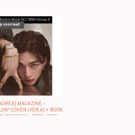
op voorraad
KOREA] MAGAZINE -
IN" COVER (VER.A) + BOOK
K NCT WISH - APRIL 2026