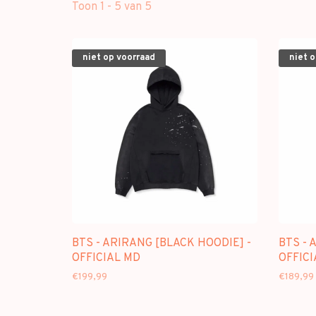
Toon 1 - 5 van 5
niet op voorraad
niet 
BTS - ARIRANG [BLACK HOODIE] -
BTS - 
OFFICIAL MD
OFFICI
€199,99
€189,99