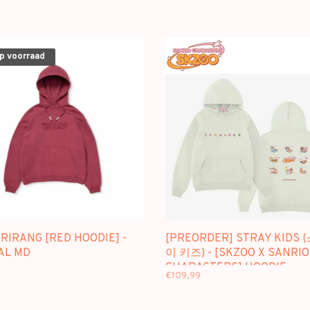
op voorraad
ARIRANG [RED HOODIE] -
[PREORDER] STRAY KIDS
AL MD
이 키즈) - [SKZOO X SANRIO
CHARACTERS] HOODIE
€109,99