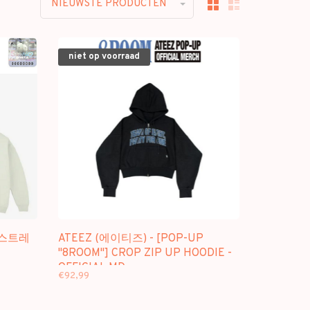
NIEUWSTE PRODUCTEN
niet op voorraad
 (스트레
ATEEZ (에이티즈) - [POP-UP
"8ROOM"] CROP ZIP UP HOODIE -
OFFICIAL MD
€92,99