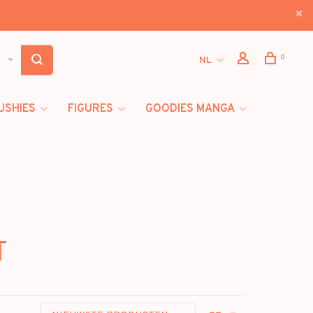
0
NL
USHIES
FIGURES
GOODIES MANGA
T