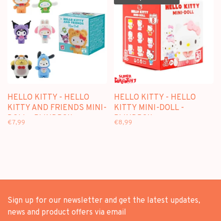
HELLO KITTY - HELLO
HELLO KITTY - HELLO
KITTY AND FRIENDS MINI-
KITTY MINI-DOLL -
DOLL - BLINDBOX
BLINDBOX
€7,99
€8,99
Sign up for our newsletter and get the latest updates,
news and product offers via email