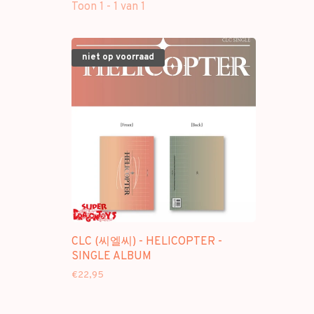
Toon 1 - 1 van 1
niet op voorraad
CLC (씨엘씨) - HELICOPTER -
SINGLE ALBUM
€22,95