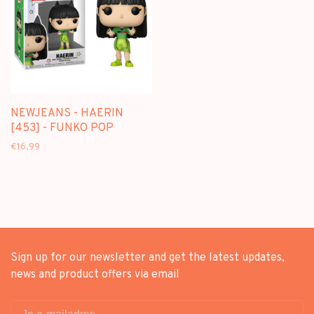
NEWJEANS - HAERIN
[453] - FUNKO POP
€16,99
Sign up for our newsletter and get the latest updates,
news and product offers via email