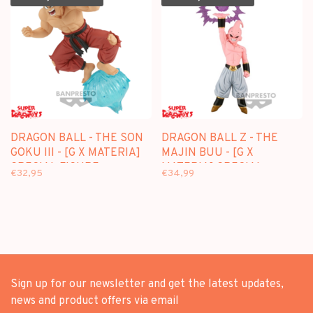
DRAGON BALL - THE SON
DRAGON BALL Z - THE
GOKU III - [G X MATERIA]
MAJIN BUU - [G X
SPECIAL FIGURE
MATERIA] SPECIAL
€32,95
€34,99
FIGURE
Sign up for our newsletter and get the latest updates,
news and product offers via email