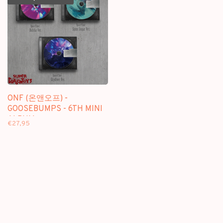
ONF (온앤오프) -
GOOSEBUMPS - 6TH MINI
ALBUM
€27,95