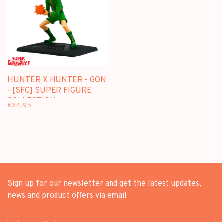
HUNTER X HUNTER - GON
- [SFC] SUPER FIGURE
COLLECTION
€34,95
Sign up for our newsletter and get the latest updates,
news and product offers via email