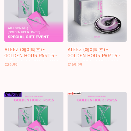
ATEEZ (에이티즈) -
ATEEZ (에이티즈) -
GOLDEN HOUR PART.5 -
GOLDEN HOUR PART.5 -
14TH MINI ALBUM + [SW
[CDP VER.] - 14TH MINI
€26,99
€169,99
PHOTOCARD]
ALBUM