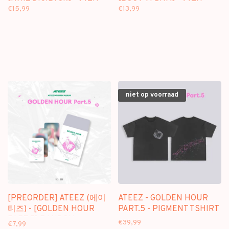
[UNIT DIGIPACK] - 14TH
[POCA ALBUM] - 14TH
€15,99
€13,99
MINI ALBUM
MINI ALBUM
niet op voorraad
[PREORDER] ATEEZ (에이
ATEEZ - GOLDEN HOUR
티즈) - [GOLDEN HOUR
PART.5 - PIGMENT TSHIRT
PART.5] RANDOM
€39,99
€7,99