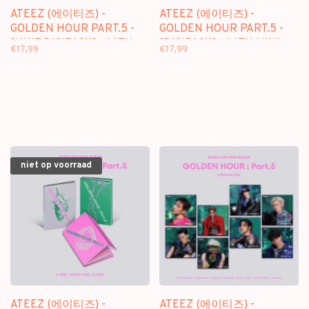
ATEEZ (에이티즈) -
ATEEZ (에이티즈) -
GOLDEN HOUR PART.5 -
GOLDEN HOUR PART.5 -
[UNIT DIGIPACK] - 14TH
[DIGIPACK] - 14TH MINI
€17,99
€17,99
MINI ALBUM + [APPLE
ALBUM + [APPLE MUSIC
MUSIC PHOTOCARD]
PHOTOCARD]
niet op voorraad
ATEEZ (에이티즈) -
ATEEZ (에이티즈) -