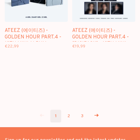
ATEEZ (에이티즈) -
ATEEZ (에이티즈) -
GOLDEN HOUR PART.4 -
GOLDEN HOUR PART.4 -
13TH MINI ALBUM
[DIGIPACK] - 13TH MINI
€22,99
€19,99
ALBUM + [APPLE MUSIC
PHOTOCARD]
1
2
3