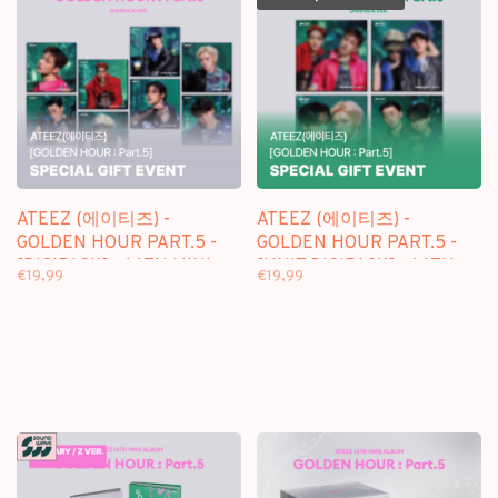
ATEEZ (에이티즈) -
ATEEZ (에이티즈) -
GOLDEN HOUR PART.5 -
GOLDEN HOUR PART.5 -
[DIGIPACK] - 14TH MINI
[UNIT DIGIPACK] - 14TH
€19,99
€19,99
ALBUM + [SW
MINI ALBUM + [SW
PHOTOCARD]
PHOTOCARD]