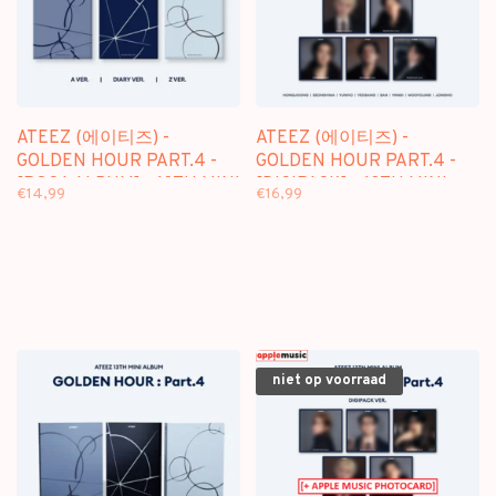
ATEEZ (에이티즈) -
ATEEZ (에이티즈) -
GOLDEN HOUR PART.4 -
GOLDEN HOUR PART.4 -
[POCA ALBUM] - 13TH MINI
[DIGIPACK] - 13TH MINI
€14,99
€16,99
ALBUM
ALBUM
niet op voorraad