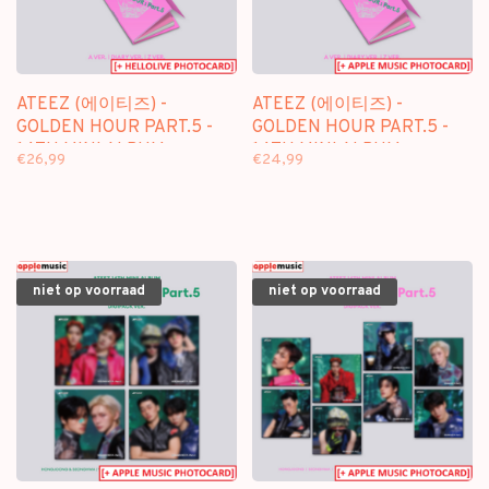
ATEEZ (에이티즈) -
ATEEZ (에이티즈) -
GOLDEN HOUR PART.5 -
GOLDEN HOUR PART.5 -
14TH MINI ALBUM +
14TH MINI ALBUM +
€26,99
€24,99
[HELLOLIVE PHOTOCARD]
[APPLE MUSIC
PHOTOCARD]
niet op voorraad
niet op voorraad