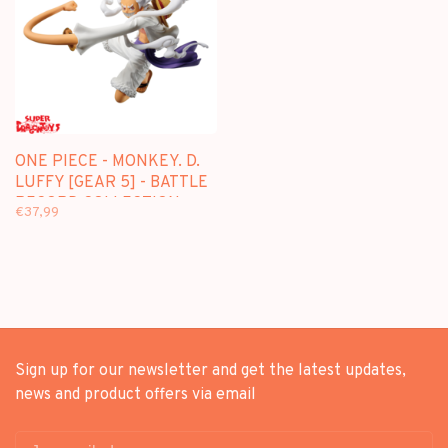
ONE PIECE - MONKEY. D.
LUFFY [GEAR 5] - BATTLE
RECORD COLLECTION
€37,99
FIGURE
Sign up for our newsletter and get the latest updates,
news and product offers via email