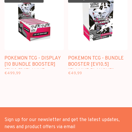
POKEMON TCG - DISPLAY
POKEMON TCG - BUNDLE
[10 BUNDLE BOOSTER]
BOOSTER [EV10.5]
[EV10.5] "FLAMME
"FLAMME BLANCHE" -
€499,99
€49,99
BLANCHE" - EDITION
EDITION FRANCAISE
FRANCAISE
Sign up for our newsletter and get the latest updates,
news and product offers via email