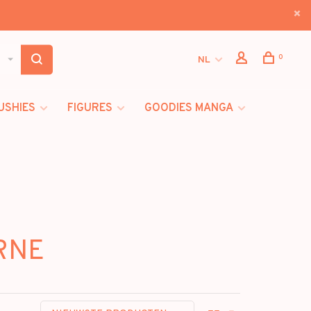
0
NL
USHIES
FIGURES
GOODIES MANGA
URNE