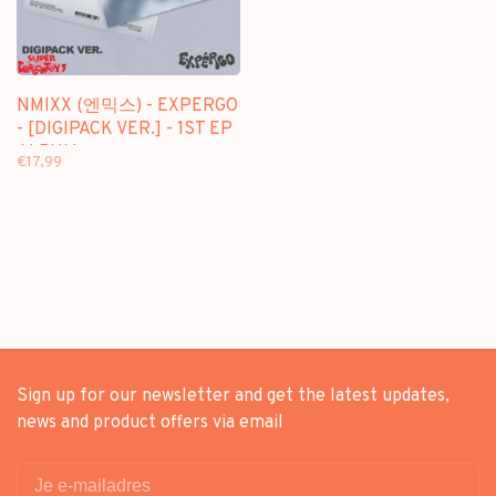
NMIXX (엔믹스) - EXPERGO
- [DIGIPACK VER.] - 1ST EP
ALBUM
€17,99
Sign up for our newsletter and get the latest updates,
news and product offers via email