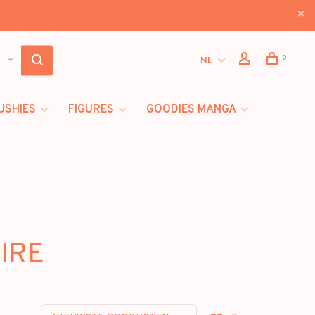
0
NL
USHIES
FIGURES
GOODIES MANGA
UIRE