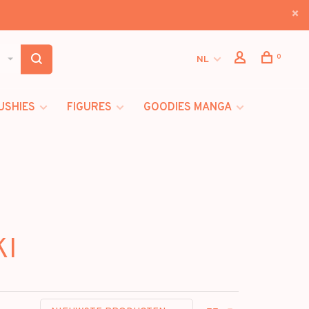
0
NL
USHIES
FIGURES
GOODIES MANGA
KI