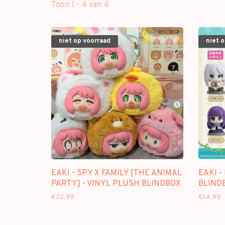
Toon 1 - 4 van 4
niet op voorraad
niet 
EAKI - SPY X FAMILY [THE ANIMAL
EAKI -
PARTY] - VINYL PLUSH BLINDBOX
BLINDB
€22,99
€14,99