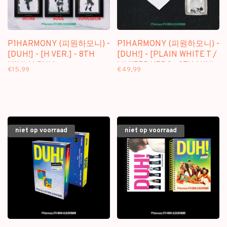
P1HARMONY (피원하모니) -
P1HARMONY (피원하모니) -
[DUH!] - [H VER.] - 8TH
[DUH!] - [PLAIN WHITE T /
MINI ALBUM
LIMITED VER.] - 8TH MINI
€15,99
€49,99
ALBUM
niet op voorraad
niet op voorraad