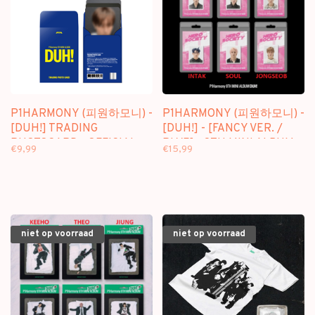
P1HARMONY (피원하모니) -
P1HARMONY (피원하모니) -
[DUH!] TRADING
[DUH!] - [FANCY VER. /
PHOTOCARD - OFFICIAL
PLVE] - 8TH MINI ALBUM
€9,99
€15,99
MD
niet op voorraad
niet op voorraad