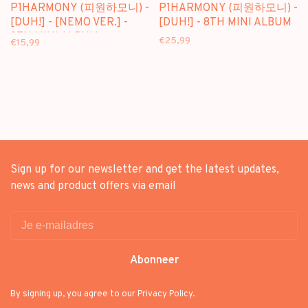
P1HARMONY (피원하모니) -
P1HARMONY (피원하모니) -
[DUH!] - [NEMO VER.] -
[DUH!] - 8TH MINI ALBUM
8TH MINI ALBUM
€25,99
€15,99
Sign up for our newsletter and get the latest updates,
news and product offers via email
Abonneer
By signing up, you agree to our Privacy Policy.