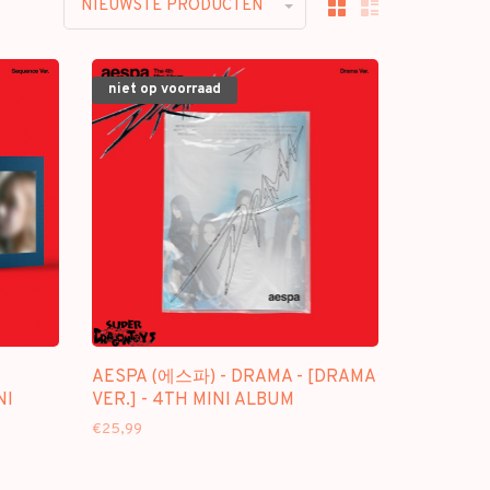
NIEUWSTE PRODUCTEN
niet op voorraad
AESPA (에스파) - DRAMA - [DRAMA
NI
VER.] - 4TH MINI ALBUM
€25,99