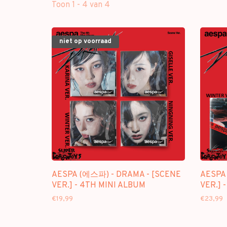
Toon 1 - 4 van 4
niet op voorraad
AESPA (에스파) - DRAMA - [SCENE
AESPA
VER.] - 4TH MINI ALBUM
VER.] 
€19,99
€23,99