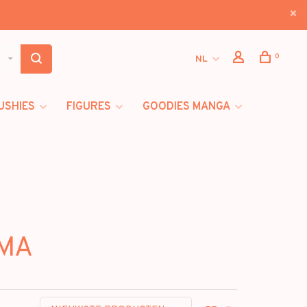
0
NL
USHIES
FIGURES
GOODIES MANGA
AMA