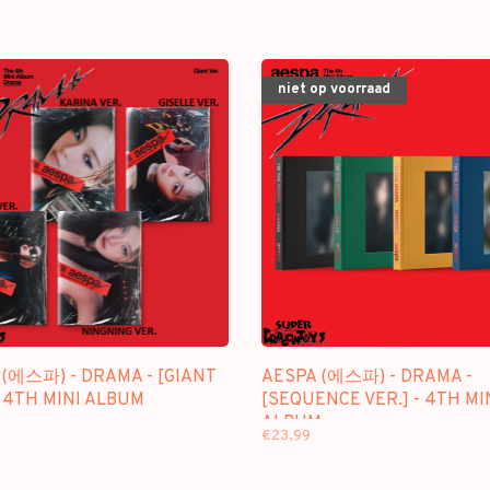
niet op voorraad
 (에스파) - DRAMA - [GIANT
AESPA (에스파) - DRAMA -
- 4TH MINI ALBUM
[SEQUENCE VER.] - 4TH MI
ALBUM
€23,99