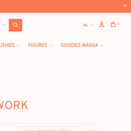
0
NL
USHIES
FIGURES
GOODIES MANGA
 WORK