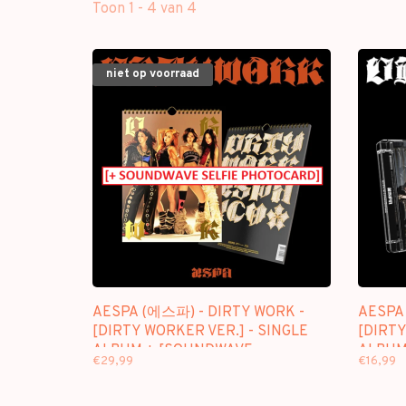
Toon 1 - 4 van 4
niet op voorraad
AESPA (에스파) - DIRTY WORK -
AESPA
[DIRTY WORKER VER.] - SINGLE
[DIRTY
ALBUM + [SOUNDWAVE
ALBU
€29,99
€16,99
PHOTOCARD]