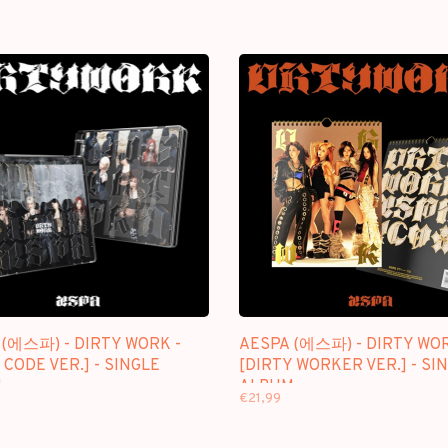
 (에스파) - DIRTY WORK -
AESPA (에스파) - DIRTY WOR
 CODE VER.] - SINGLE
[DIRTY WORKER VER.] - SI
M
ALBUM
€21,99