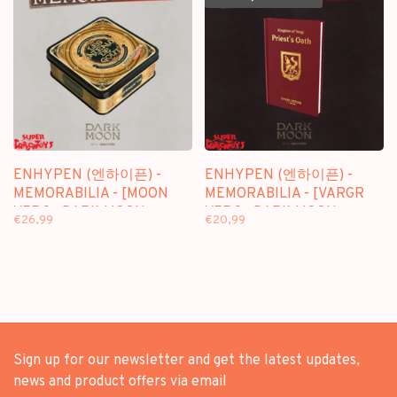
ENHYPEN (엔하이픈) -
ENHYPEN (엔하이픈) -
MEMORABILIA - [MOON
MEMORABILIA - [VARGR
VER.] - DARK MOON
VER.] - DARK MOON
€26,99
€20,99
SPECIAL ALBUM
SPECIAL ALBUM
Sign up for our newsletter and get the latest updates,
news and product offers via email