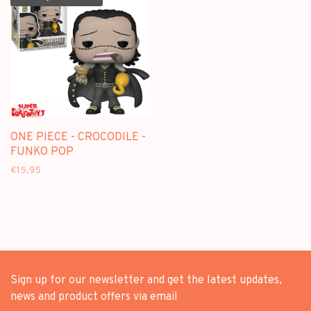
ONE PIECE - CROCODILE -
FUNKO POP
€15,95
Sign up for our newsletter and get the latest updates,
news and product offers via email