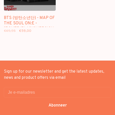
BTS (방탄소년단) - MAP OF
THE SOUL ON:E -
[ROUTE/BLACK] VERSION
€69,95
€59,00
- CONCEPT PHOTOBOOK
Sign up for our newsletter and get the latest updates,
news and product offers via email
Abonneer