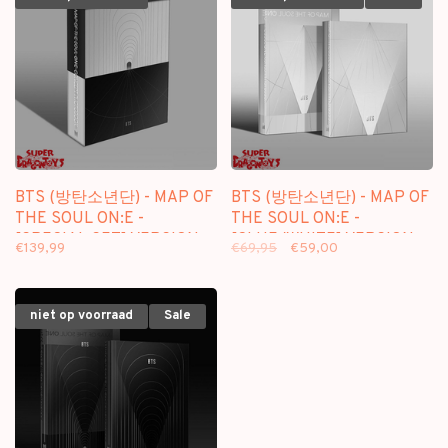
BTS (방탄소년단) - MAP OF
BTS (방탄소년단) - MAP OF
THE SOUL ON:E -
THE SOUL ON:E -
[SPECIAL SET] VERSION -
[CLUE/WHITE] VERSION -
€139,99
€69,95
€59,00
CONCEPT PHOTOBOOK
CONCEPT PHOTOBOOK
niet op voorraad
Sale