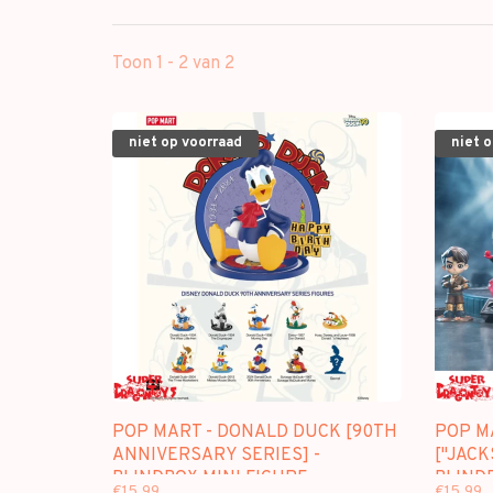
Toon 1 - 2 van 2
niet op voorraad
niet 
POP MART - DONALD DUCK [90TH
POP M
ANNIVERSARY SERIES] -
["JACK
BLINDBOX MINI FIGURE
BLINDB
€15,99
€15,99