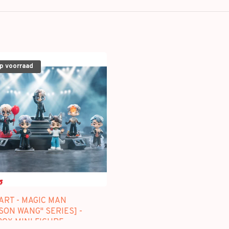
op voorraad
ART - MAGIC MAN
SON WANG" SERIES] -
OX MINI FIGURE