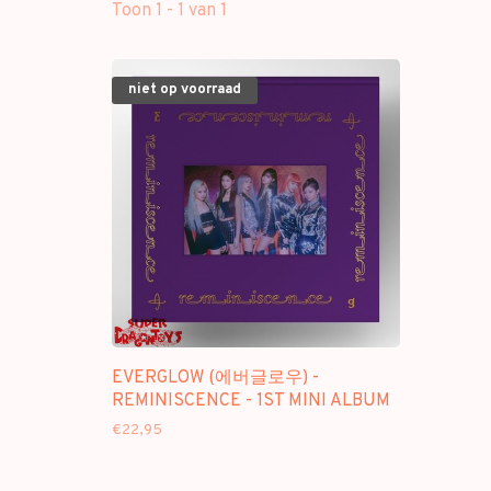
Toon 1 - 1 van 1
niet op voorraad
EVERGLOW (에버글로우) -
REMINISCENCE - 1ST MINI ALBUM
€22,95