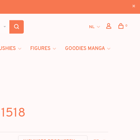
0
NL
USHIES
FIGURES
GOODIES MANGA
11518