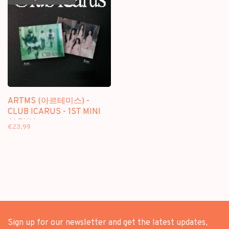
ARTMS (아르테미스) -
CLUB ICARUS - 1ST MINI
ALBUM
€23,99
Sign up for our newsletter and get the latest updates,