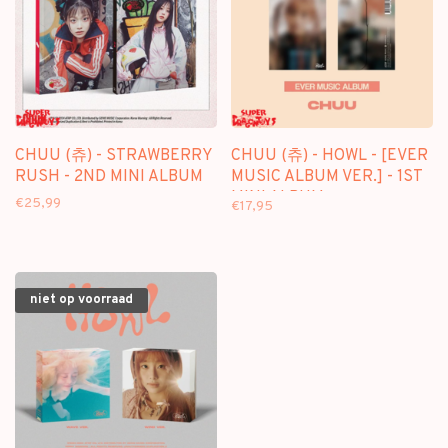
CHUU (츄) - STRAWBERRY
CHUU (츄) - HOWL - [EVER
RUSH - 2ND MINI ALBUM
MUSIC ALBUM VER.] - 1ST
MINI ALBUM
€25,99
€17,95
niet op voorraad