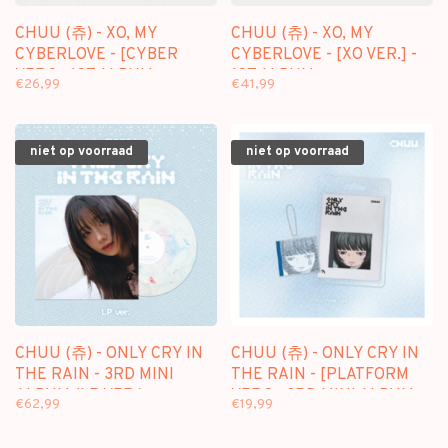
CHUU (츄) - XO, MY
CHUU (츄) - XO, MY
CYBERLOVE - [CYBER
CYBERLOVE - [XO VER.] -
VER.] - 1ST ALBUM
1ST ALBUM
€26,99
€41,99
niet op voorraad
niet op voorraad
CHUU (츄) - ONLY CRY IN
CHUU (츄) - ONLY CRY IN
THE RAIN - 3RD MINI
THE RAIN - [PLATFORM
ALBUM (LP VER.)
VER.] - 3RD MINI ALBUM
€62,99
€19,99