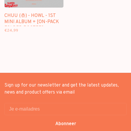
CHUU (츄) - HOWL - 1ST
MINI ALBUM + [ON-PACK
FOLDED POSTER]
€24,99
Sign up for our newsletter and get the latest updates,
news and product offers via email
Abonneer