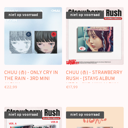
niet op voorraad
niet op voorraad
CHUU (츄) - ONLY CRY IN
CHUU (츄) - STRAWBERRY
THE RAIN - 3RD MINI
RUSH - [STAYG ALBUM
ALBUM
VER.] - 2ND MINI ALBUM
€22,99
€17,99
niet op voorraad
niet op voorraad